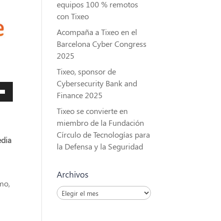
equipos 100 % remotos
con Tixeo
Acompaña a Tixeo en el
Barcelona Cyber Congress
2025
Tixeo, sponsor de
Cybersecurity Bank and
a
Finance 2025
Tixeo se convierte en
s
miembro de la Fundación
Círculo de Tecnologías para
a
edia
la Defensa y la Seguridad
a/abajo
ntar
Archivos
mo,
Archivos
nuir
men.