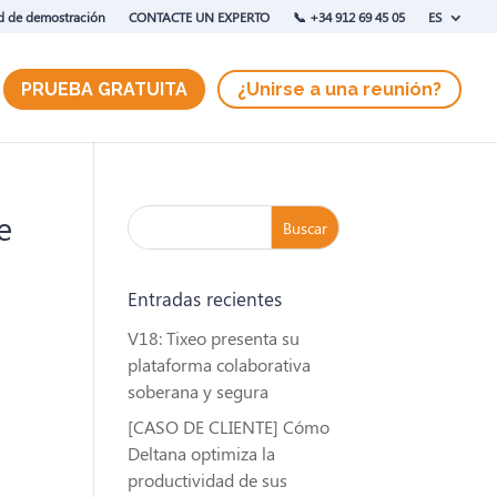
ud de demostración
CONTACTE UN EXPERTO
‭📞 +34 912 69 45 05
ES
PRUEBA GRATUITA
¿Unirse a una reunión?
e
Entradas recientes
V18: Tixeo presenta su
plataforma colaborativa
soberana y segura
[CASO DE CLIENTE] Cómo
Deltana optimiza la
productividad de sus