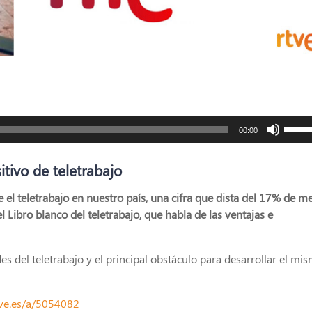
Utiliz
00:00
las
tecla
itivo de teletrabajo
de
flech
el teletrabajo en nuestro país, una cifra que dista del 17% de m
arrib
 Libro blanco del teletrabajo, que habla de las ventajas e
para
aume
o
s del teletrabajo y el principal obstáculo para desarrollar el mis
dismi
el
tve.es/a/5054082
volu