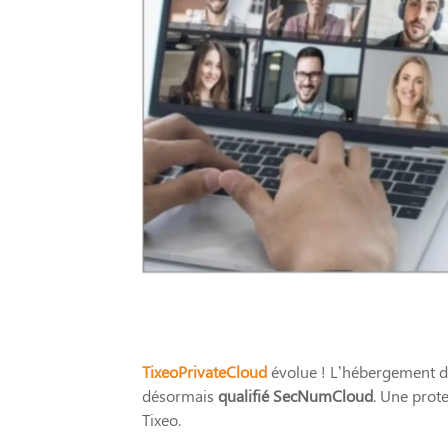
TixeoPrivateCloud
évolue ! L’hébergement de
désormais
qualifié SecNumCloud
. Une prote
Tixeo.