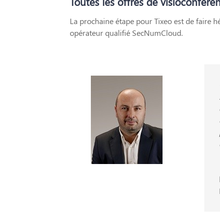
Toutes les offres de visioconfére
La prochaine étape pour Tixeo est de faire h
opérateur qualifié SecNumCloud.