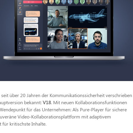
ch seit über 20 Jahren der Kommunikationssicherheit verschrieben 
Hauptversion bekannt:
V18
. Mit neuen Kollaborationsfunktionen
 Wendepunkt für das Unternehmen: Als Pure-Player für sichere
ouveräne Video-Kollaborationsplattform mit adaptivem
für kritischste Inhalte.