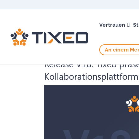
Vertrauen
St
An einem Mee
Release V18: Tixeo präs
Kollaborationsplattform