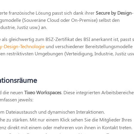
ierte französische Lösung passt sich dank ihrer
Secure by Design
-
ngsmodelle (Souveräne Cloud oder On-Premise) selbst den
ustrie, Justiz usw.) an.
als gleichwertig zum BSZ-Zertifikat des BSI anerkannt ist, passt 
y-Design-Technologie
und verschiedener Bereitstellungsmodelle
n restriktivsten Umgebungen (Verteidigung, Industrie, Justiz usw
ationsräume
nd die neuen
Tixeo Workspaces
. Diese integrierten Arbeitsbereiche
mfassen jeweils:
em Dateiaustausch und dynamischen Interaktionen.
 zu stärken. Mit nur einem Klick sehen Sie die Mitglieder Ihres
z direkt mit einem oder mehreren von ihnen in Kontakt treten.