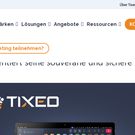
Über Tixe
ärken
Lösungen
Angebote
Ressourcen
K
ting teilnehmen?
entiert seine souveräne und sichere