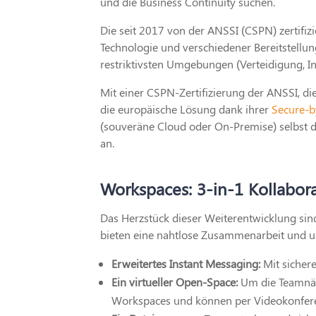
und die Business Continuity suchen.
Die seit 2017 von der ANSSI (CSPN) zertifiz
Technologie und verschiedener Bereitstellu
restriktivsten Umgebungen (Verteidigung, Ind
Mit einer CSPN-Zertifizierung der ANSSI, die 
die europäische Lösung dank ihrer
Secure-b
(souveräne Cloud oder On-Premise) selbst de
an.
Workspaces: 3-in-1 Kollabor
Das Herzstück dieser Weiterentwicklung si
bieten eine nahtlose Zusammenarbeit und u
Erweitertes Instant Messaging:
Mit sicher
Ein virtueller Open-Space:
Um die Teamnähe
Workspaces und können per Videokonferen