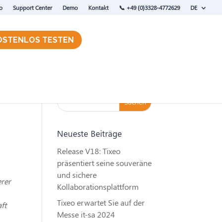
o
Support Center
Demo
Kontakt
‭📞 +49 (0)3328-4772629
DE
OSTENLOS TESTEN
Neueste Beiträge
Release V18: Tixeo
präsentiert seine souveräne
und sichere
rer
Kollaborationsplattform
Tixeo erwartet Sie auf der
ft
Messe it-sa 2024