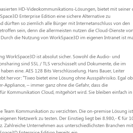
P-basierten HD-Videokommunikations-Lösungen, bietet mit seiner 
ce3D Enterprise Edition eine sichere Alternative zu
 dürften so ziemlich alle Bürger mit Internetanschluss von den
offen sein, denn die allermeisten nutzen die Cloud-Dienste vo
Durch die Nutzung von WorkSpace3D im eigenen Intranet ist m
g WorkSpace3D ist absolut sicher. Sowohl die Audio- und
onsharing sind SSL / TLS verschüsselt und Dokumente, die im
aben eine. AES 128 Bits Verschlüsselung. Hans Bauer, Leiter
bt hervor: ”Tixeo bietet eine Lösung ohne Ausspährisiko. Egal ob
ver-Appliance, – immer ganz ohne die Gefahr, dass die
r Kommunikation Cloud, mitgehört wird. Sie bleiben einfach in
elle Team Kommunikation zu verzichten. Die on-premise Lösung is
eigenen Netzwerk zu testen. Der Einstieg liegt bei 8.980,- € für 1
enz. Zahlreiche Unternehmen aus unterschiedlichsten Branchen mit
pace3D Enterprise Edition bereits ein.