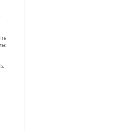
r
ise
tes
b.
.