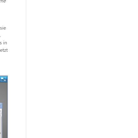
eme
sie
.
s in
etzt