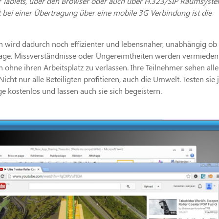
auf Tablets, über den Browser oder auch über H.323/SIP Raumsyst
st bei einer Übertragung über eine mobile 3G Verbindung ist die
wird dadurch noch effizienter und lebensnaher, unabhängig ob 
tage. Missverständnisse oder Ungereimtheiten werden vermieden
ohne ihren Arbeitsplatz zu verlassen. Ihre Teilnehmer sehen alle
Nicht nur alle Beteiligten profitieren, auch die Umwelt. Testen sie j
kostenlos und lassen auch sie sich begeistern.