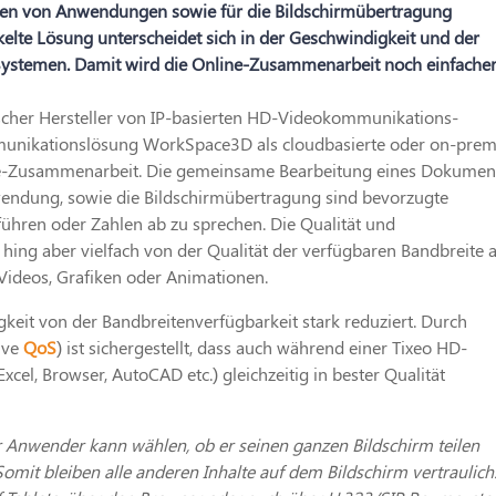
eilen von Anwendungen sowie für die Bildschirmübertragung
elte Lösung unterscheidet sich in der Geschwindigkeit und der
 Systemen. Damit wird die Online-Zusammenarbeit noch einfache
scher Hersteller von IP-basierten HD-Videokommunikations-
munikationslösung WorkSpace3D als cloudbasierte oder on-prem
ne-Zusammenarbeit. Die gemeinsame Bearbeitung eines Dokumen
endung, sowie die Bildschirmübertragung sind bevorzugte
führen oder Zahlen ab zu sprechen. Die Qualität und
ing aber vielfach von der Qualität der verfügbaren Bandbreite a
Videos, Grafiken oder Animationen.
keit von der Bandbreitenverfügbarkeit stark reduziert. Durch
ive
QoS
) ist sichergestellt, dass auch während einer Tixeo HD-
l, Browser, AutoCAD etc.) gleichzeitig in bester Qualität
 Anwender kann wählen, ob er seinen ganzen Bildschirm teilen
mit bleiben alle anderen Inhalte auf dem Bildschirm vertraulich