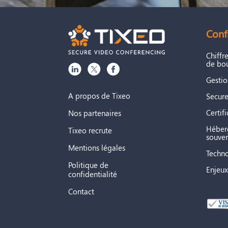
Debian 12
L’inspection TLS doit être
dés
: toute inspection ou modific
Conf
Debian 11
Ressource complém
Chiffr
de bou
Un guide de diagnostic réseau 
Debian 10
réseau Tixeo
Gestio
A propos de Tixeo
Secure
RHEL 9
Certif
Nos partenaires
Héber
Tixeo recrute
RHEL 8
souver
Mentions légales
Techno
Politique de
RHEL 7
Enjeux
confidentialité
Contact
Windows
Version