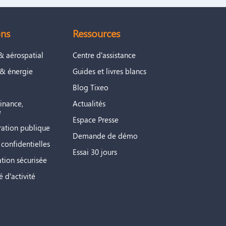
on de la chaîne de certification
2026
s dysfonctionnements.
upport éditeur :
ons
Ressources
2026
& aérospatial
Centre d’assistance
upport éditeur :
ité :
Guide de diagnostic
 & énergie
Guides et livres blancs
2024
Blog Tixeo
upport éditeur :
inance,
Actualités
2032
e
Espace Presse
upport éditeur :
ration publique
Demande de démo
2029
confidentielles
Essai 30 jours
upport éditeur :
tion sécurisée
2024
é d’activité
ue