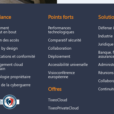
✅ Oui
activée
pour les flux Tixeo. Tixeo est sensible à la moindre altérati
10/06/
ation du certificat peut entraîner des erreurs de connexion ou de
Fin de s
iance
Points forts
Soluti
✅ Oui
entaire
31/08/
ement
Performances
Défense 
Fin de s
t en bout
technologiques
est disponible pour aider à identifier les problèmes de connectiv
❌ Non
Industrie
30/05/
n des accès
Comparatif sécurité
Juridique
Fin de s
 by design
Collaboration
✅ Oui
Banque, f
31/05/
ications et conformité
Déploiement
assuranc
Fin de s
gement cloud
Accessibilité universelle
Administ
✅ Oui
ain
31/05/
Visioconférence
Réunions 
logie propriétaire
européenne
Fin de s
Collabora
❌ Non
 de la cyberguerre
30/06/
Offres
Continuit
TixeoCloud
TixeoPrivateCloud
Supporté
Remarq