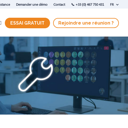
istance
Demander une démo
Contact
‭📞 +33 (0) 467 750 431
FR
ESSAI GRATUIT
Rejoindre une réunion ?