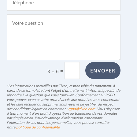
).
video]
Les paramètres réseau et proxy
(
,
).
[Network]
[Proxy]
La langue, le thème et les options
d’interface.
L’identifiant du serveur Tixeo auquel vous
êtes connecté.
=
ENVOYER
8 + 6
⚠️ Ce fichier est destiné à un usage
avancé. Ne le modifiez pas manuellement
*Les informations recueillies par Tixeo, responsable du traitement, à
partir de ce formulaire font l’objet d’un traitement informatique afin de
sauf si le support Tixeo vous le demande
répondre à la question que vous formulez. Conformément au RGPD
vous pouvez exercer votre droit d’accès aux données vous concernant
explicitement.
et les faire rectifier ou supprimer sous réserve de justifier du respect
des conditions légales en contactant :
rgpd@tixeo.com
. Vous disposez
à tout moment d’un droit d’opposition au traitement de vos données
par simple email. Pour davantage d’information concernant
l’utilisation de vos données personnelles, vous pouvez consulter
notre
politique de confidentialité
.